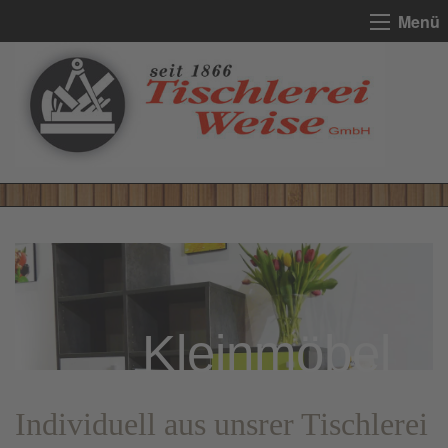
Menü
Kleinmöbel
Individuell aus unsrer Tischlerei