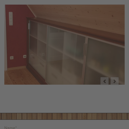
Name
*