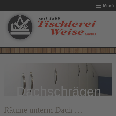
Menü
Dachschrägen
Räume unterm Dach …